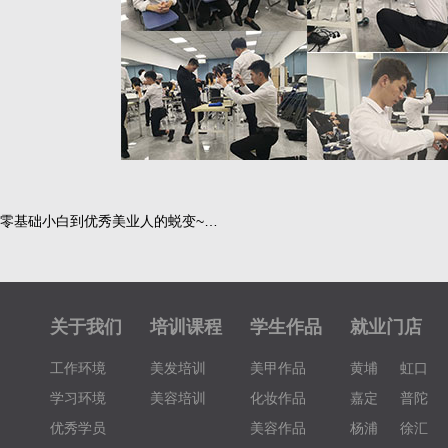
零基础小白到优秀美业人的蜕变~…
关于我们
培训课程
学生作品
就业门店
工作环境
美发培训
美甲作品
黄埔
虹口
学习环境
美容培训
化妆作品
嘉定
普陀
优秀学员
美容作品
杨浦
徐汇