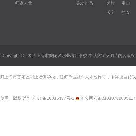
师资力量
美发作品
闵行
宝山
长宁
静安
Copyright © 2022 上海市普陀区职业培训学校 本站文字及图片内容版权
归上海市普陀区职业培训学校，任何单位及个人未经许可，不得擅自转载
使用 版权所有
沪ICP备16015407号-1
沪公网安备31010702009117