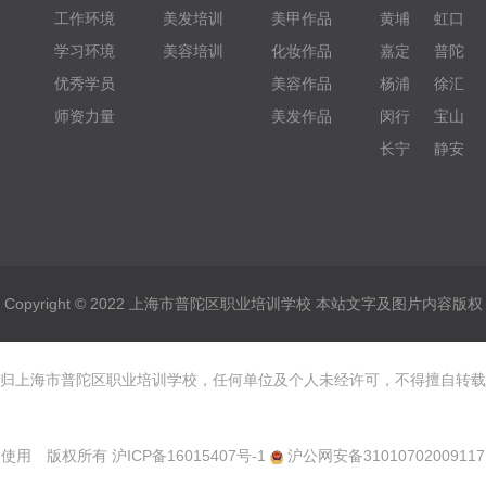
工作环境
美发培训
美甲作品
黄埔
虹口
学习环境
美容培训
化妆作品
嘉定
普陀
优秀学员
美容作品
杨浦
徐汇
师资力量
美发作品
闵行
宝山
长宁
静安
Copyright © 2022 上海市普陀区职业培训学校 本站文字及图片内容版权
归上海市普陀区职业培训学校，任何单位及个人未经许可，不得擅自转载
使用 版权所有
沪ICP备16015407号-1
沪公网安备31010702009117