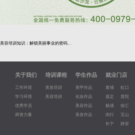
美容培训知识：解锁美丽事业的密码…
关于我们
培训课程
学生作品
就业门店
工作环境
美发培训
美甲作品
黄埔
虹口
学习环境
美容培训
化妆作品
嘉定
普陀
优秀学员
美容作品
杨浦
徐汇
师资力量
美发作品
闵行
宝山
长宁
静安