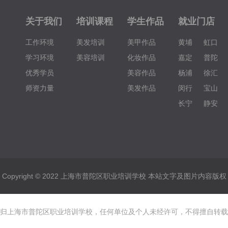
关于我们
培训课程
学生作品
就业门店
工作环境
美发培训
美甲作品
黄埔
虹口
学习环境
美容培训
化妆作品
嘉定
普陀
优秀学员
美容作品
杨浦
徐汇
师资力量
美发作品
闵行
宝山
长宁
静安
Copyright © 2022 上海市普陀区职业培训学校 本站文字及图片内容版权
归上海市普陀区职业培训学校，任何单位及个人未经许可，不得擅自转载