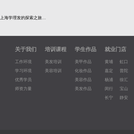
上海学理发的探索之旅…
关于我们
培训课程
学生作品
就业门店
工作环境
美发培训
美甲作品
黄埔
虹口
学习环境
美容培训
化妆作品
嘉定
普陀
优秀学员
美容作品
杨浦
徐汇
师资力量
美发作品
闵行
宝山
长宁
静安