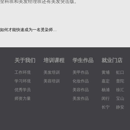
全科班和美发经理班还有美发突击版。
如何才能快速成为一名烫染师…
关于我们
培训课程
学生作品
就业门店
工作环境
美发培训
美甲作品
黄埔
虹口
学习环境
美容培训
化妆作品
嘉定
普陀
优秀学员
美容作品
杨浦
徐汇
师资力量
美发作品
闵行
宝山
长宁
静安