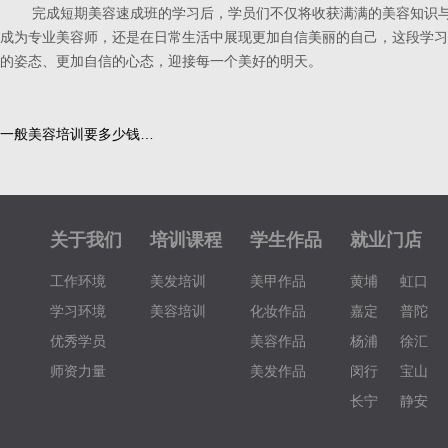
完成短期美容速成班的学习后，学员们不仅将收获满满的美容知识与
成为专业美容师，还是在日常生活中展现更加自信美丽的自己，这段学习
的姿态、更加自信的心态，迎接每一个美好的明天。
一般美容培训要多少钱…
关于我们
培训课程
学生作品
就业门店
工作环境
美发培训
美甲作品
黄埔
虹口
学习环境
美容培训
化妆作品
嘉定
普陀
优秀学员
美容作品
杨浦
徐汇
师资力量
美发作品
闵行
宝山
长宁
静安